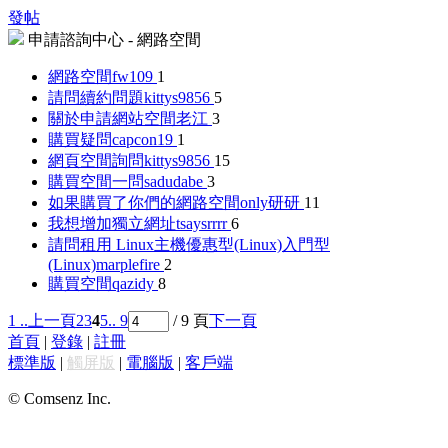
發帖
申請諮詢中心 - 網路空間
網路空間
fw109
1
請問續約問題
kittys9856
5
關於申請網站空間
老江
3
購買疑問
capcon19
1
網頁空間詢問
kittys9856
15
購買空間一問
sadudabe
3
如果購買了你們的網路空間
only研研
11
我想增加獨立網址
tsaysrrrr
6
請問租用 Linux主機優惠型(Linux)入門型
(Linux)
marplefire
2
購買空間
qazidy
8
1 ..
上一頁
2
3
4
5
.. 9
/ 9 頁
下一頁
首頁
|
登錄
|
註冊
標準版
|
觸屏版
|
電腦版
|
客戶端
© Comsenz Inc.