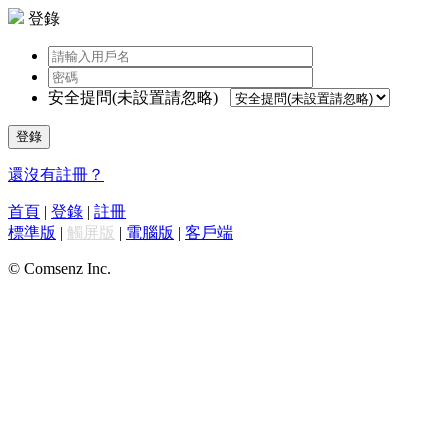
登錄
安全提問(未設置請忽略)
登錄
還沒有註冊？
首頁
|
登錄
|
註冊
標準版
|
觸屏版
|
電腦版
|
客戶端
© Comsenz Inc.