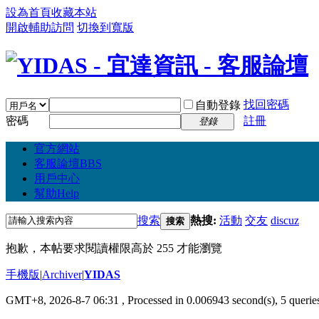
設為首頁
收藏本站
開啟輔助訪問
切換到寬版
找回密碼
自動登錄
密碼
註冊
登錄
官方網站
客服論壇
BBS
用戶中心
幫助
Help
搜索
熱搜:
活動
交友
discuz
搜索
抱歉，本帖要求閱讀權限高於 255 才能瀏覽
手機版
|
Archiver
|
YIDAS
GMT+8, 2026-8-7 06:31
, Processed in 0.006943 second(s), 5 queries