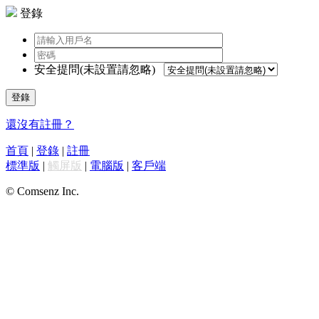
登錄
安全提問(未設置請忽略)
登錄
還沒有註冊？
首頁
|
登錄
|
註冊
標準版
|
觸屏版
|
電腦版
|
客戶端
© Comsenz Inc.