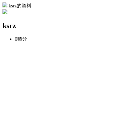
ksrz的資料
ksrz
0
積分