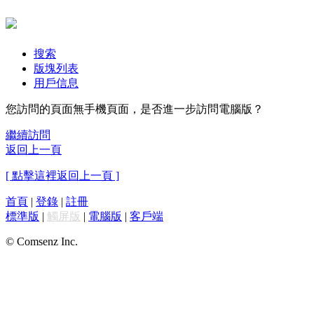
搜索
版塊列表
用戶信息
您訪問的頁面無手機頁面，是否進一步訪問電腦版？
繼續訪問
返回上一頁
[ 點擊這裡返回上一頁 ]
首頁
|
登錄
|
註冊
標準版
|
觸屏版
|
電腦版
|
客戶端
© Comsenz Inc.